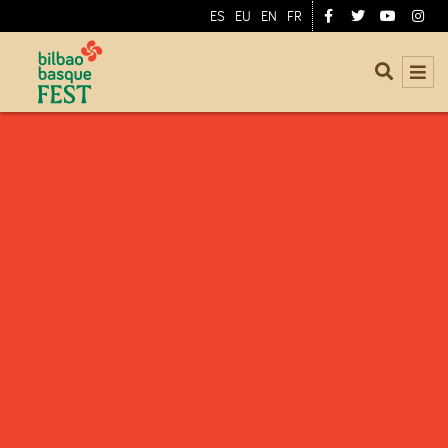
ES
EU
EN
FR