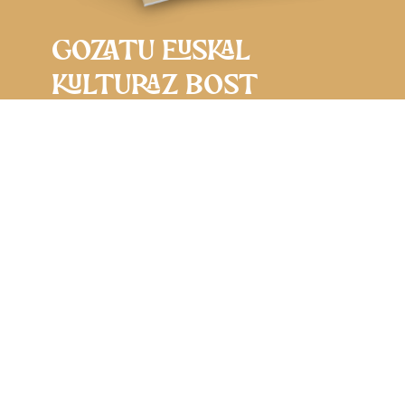
GOZATU EUSKAL
KULTURAZ BOST
ZENTZUMENEKIN
BILBAO BASQUE
FESTEN
Aste Santu honetan, ospatu euskal
kulturaren aberastasun oparoa
Bilbao
basque FEST
jaialdian!
Apirilaren 1tik 4ra
bitartean
DESKARGATU PROGRAMA
* Aire zabalean programatutako jarduerak bertan behera utz daitezke