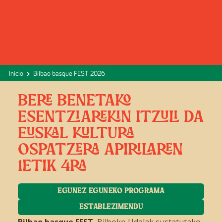
Inicio
Bilbao basque FEST 2026
BERE BENETAKO
ESENTZIAREKIN ITZULI DA
EUSKAL KULTURA
OSPATZERA APIRILAREN
1ETIK 4RA
EGUNEZ EGUNEKO PROGRAMA
ESTABLEZIMENDU