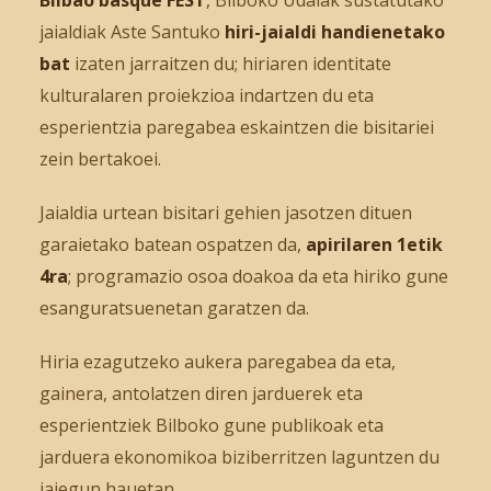
Bilbao basque FEST
, Bilboko Udalak sustatutako
jaialdiak Aste Santuko
hiri-jaialdi handienetako
bat
izaten jarraitzen du; hiriaren identitate
kulturalaren proiekzioa indartzen du eta
esperientzia paregabea eskaintzen die bisitariei
zein bertakoei.
Jaialdia urtean bisitari gehien jasotzen dituen
garaietako batean ospatzen da,
apirilaren 1etik
4ra
; programazio osoa doakoa da eta hiriko gune
esanguratsuenetan garatzen da.
Hiria ezagutzeko aukera paregabea da eta,
gainera, antolatzen diren jarduerek eta
esperientziek Bilboko gune publikoak eta
jarduera ekonomikoa biziberritzen laguntzen du
jaiegun hauetan.