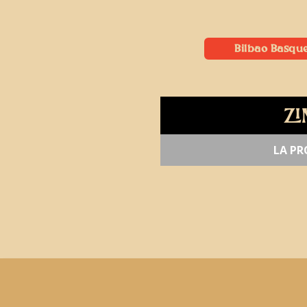
Bilbao Basqu
ZI
LA PR